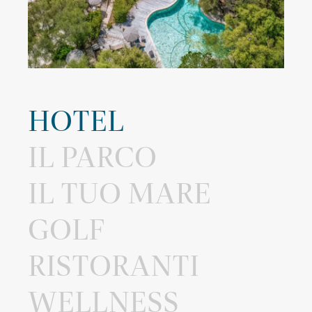
HOTEL
IL PARCO
IL TUO MARE
GOLF
RISTORANTI
WELLNESS