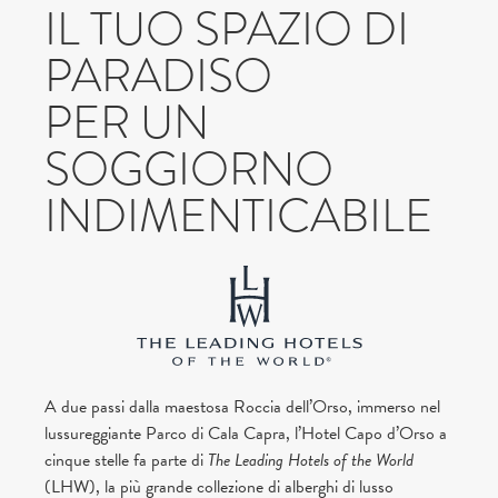
IL TUO SPAZIO DI
PARADISO
PER UN
SOGGIORNO
INDIMENTICABILE
A due passi dalla maestosa Roccia dell’Orso, immerso nel
lussureggiante Parco di Cala Capra, l’Hotel Capo d’Orso a
cinque stelle fa parte di
The Leading Hotels of the World
(LHW), la più grande collezione di alberghi di lusso